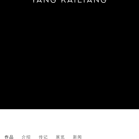
YANG KAILIANG
作品
介绍
传记
展览
新闻
CHINESE,
1974