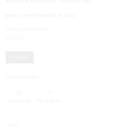
YANG KAILIANG
CHINESE,
1974
BERGE HINTER BERGE 31
,
2022
Acrylic and oil on canvas
30 x 40 cm
ENQUIRE
VISUALISATION
ON A WALL
VIEW IN AR
分享
YANG KAILIANG
作品
介绍
传记
展览
新闻
CHINESE,
1974