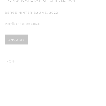
YANG KAILIANG
CHINESE,
1974
BERGE HINTER BÄUME
,
2022
Acrylic and oil on canvas
ENQUIRE
分享
YANG KAILIANG
作品
介绍
传记
展览
新闻
CHINESE,
1974