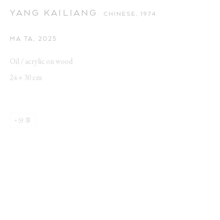
YANG KAILIANG
CHINESE,
1974
MA TA
,
2025
Oil / acrylic on wood
24 × 30 cm
分享
YANG KAILIANG
作品
介绍
传记
展览
新闻
CHINESE,
1974