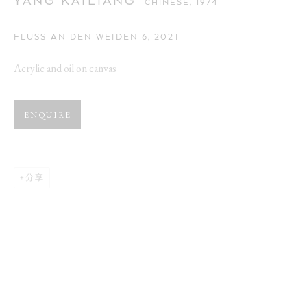
YANG KAILIANG
CHINESE,
1974
FLUSS AN DEN WEIDEN 6
,
2021
Acrylic and oil on canvas
ENQUIRE
分享
YANG KAILIANG
作品
介绍
传记
展览
新闻
CHINESE,
1974