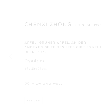
CHENXI ZHONG
CHINESE,
1993
APFEL, GRÜNER APFEL. AN DER
ANDEREN SEITE DES SEES GIBT ES KEIN
UFER
,
2022
CHENXI ZHO
Crystal glass
15 x 40 x 29 cm
CHINESE,
1993
VIEW ON A WALL
TEILEN