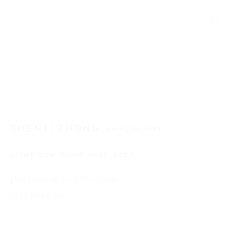
CHENXI ZHONG
CHINESE,
1993
RIGHT NOW, RIGHT HERE
,
2023
glass mosaic on wood, Steel frame
52.3 x 203 x 2.5 cm
CHENXI ZHONG