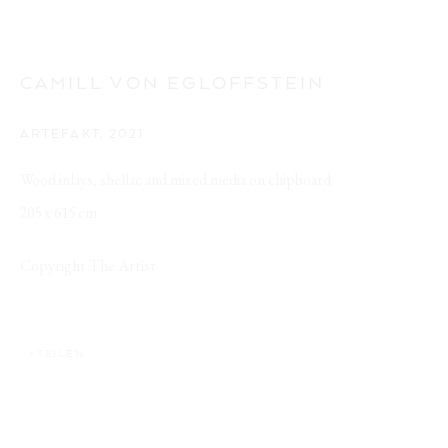
EGLOFFSTEIN
CAMILL VON EGLOFFSTEIN
ARTEFAKT
,
2021
Wood inlays, shellac and mixed media on chipboard
205 x 615 cm
Copyright The Artist
TEILEN
CAMILL VON EGLOFFSTEIN
WERKE
AUSSTELLUNGEN
PUBLIKATIONEN