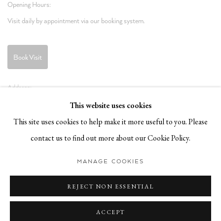
Opening Hours:
Visit daily by appointment via our booking system.
Book Visit
Address:
Stockmeyerstraße 41 (Hall 4J)
This website uses cookies
20457 Hamburg, Germany
This site uses cookies to help make it more useful to you. Please
contact us to find out more about our Cookie Policy.
JOIN OUR NEWSLETTER!
MANAGE COOKIES
REJECT NON ESSENTIAL
ACCEPT