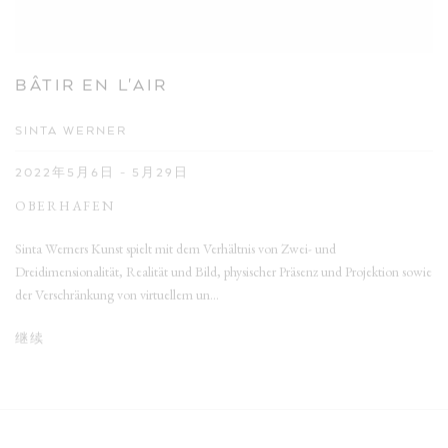
BÂTIR EN L'AIR
SINTA WERNER
2022年5月6日 - 5月29日
OBERHAFEN
Sinta Werners Kunst spielt mit dem Verhältnis von Zwei- und
Dreidimensionalität, Realität und Bild, physischer Präsenz und Projektion sowie
der Verschränkung von virtuellem un...
继续