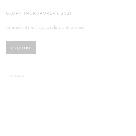
GLORY (NORDKOREA)
,
2021
printed cotton flags, acrylic paint, burned
ENQUIRE
SHARE
MISCHA LEINKAUF
WORKS
EXHIBITIONS